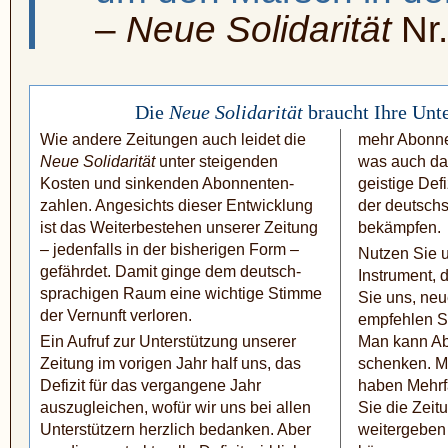
–
Neue Solidarität
Nr.
Die
Neue Solidarität
braucht Ihre Unte
Wie andere Zeitungen auch leidet die
mehr Abonne
Neue Solidarität
unter steigenden
was auch das
Kosten und sin­kenden Abonnen­ten­
geistige Defi
zahlen. Angesichts dieser Entwicklung
der deutsch­
ist das Weiterbestehen unserer Zeitung
bekämpfen.
– jedenfalls in der bisherigen Form –
Nutzen Sie u
gefährdet. Damit ginge dem deutsch­
Instru­ment, 
sprachi­gen Raum eine wichtige Stimme
Sie uns, neu
der Vernunft verloren.
empfehlen Si
Ein Aufruf zur Unterstützung unserer
Man kann Ab
Zeitung im vorigen Jahr half uns, das
schen­ken. 
Defizit für das ver­gangene Jahr
haben Mehrf
auszugleichen, wofür wir uns bei allen
Sie die Zeitu
Unterstützern herzlich bedanken. Aber
weitergeben