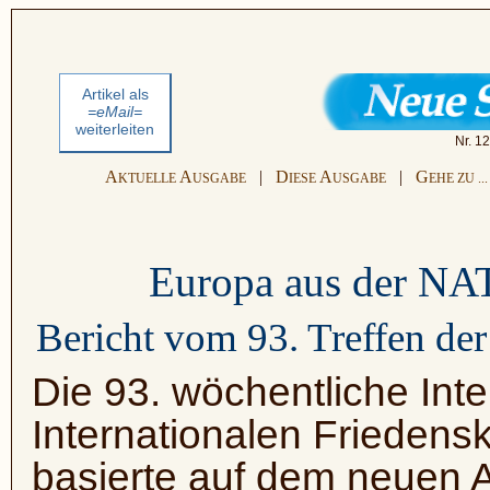
Artikel als
=eMail=
weiterleiten
Nr. 1
A
A
|
D
A
|
G
KTUELLE
USGABE
IESE
USGABE
EHE ZU ...
Europa aus der NA
Bericht vom 93. Treffen der
Die 93. wöchentliche Inte
Internationalen Friedensk
basierte auf dem neuen 