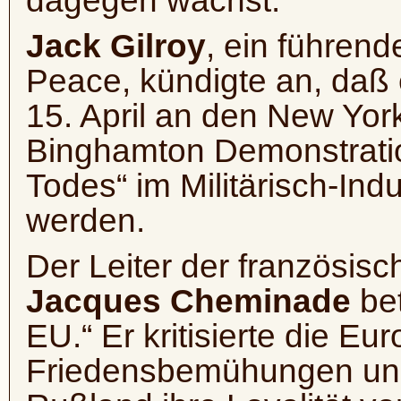
dagegen wächst.
Jack Gilroy
, ein führend
Peace, kündigte an, daß 
15. April an den New Yor
Binghamton Demonstrati
Todes“ im Militärisch-Ind
werden.
Der Leiter der französi
Jacques Cheminade
bet
EU.“ Er kritisierte die E
Friedensbemühungen un