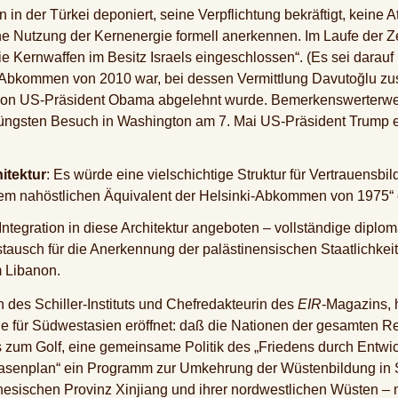
in der Türkei deponiert, seine Verpflichtung bekräftigt, keine
che Nutzung der Kernenergie formell anerkennen. Im Laufe der 
ie Kernwaffen im Besitz Israels eingeschlossen“. (Es sei darauf
-Abkommen von 2010 war, bei dessen Vermittlung Davutoğlu zu
von US-Präsident Obama abgelehnt wurde. Bemerkenswerterweis
 jüngsten Besuch in Washington am 7. Mai US-Präsident Trump
itektur
: Es würde eine vielschichtige Struktur für Vertrauensbi
inem nahöstlichen Äquivalent der Helsinki-Abkommen von 1975“
 Integration in diese Architektur angeboten – vollständige dipl
stausch für die Anerkennung der palästinensischen Staatlichke
m Libanon.
des Schiller-Instituts und Chefredakteurin des
EIR
-Magazins, 
e für Südwestasien eröffnet: daß die Nationen der gesamten Re
 zum Golf, eine gemeinsame Politik des „Friedens durch Entwic
 Oasenplan“ ein Programm zur Umkehrung der Wüstenbildung i
inesischen Provinz Xinjiang und ihrer nordwestlichen Wüsten –