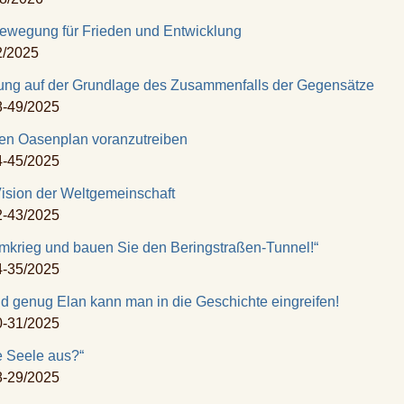
dbewegung
für Frieden und Entwicklung
2/2025
ung auf der Grundlage
des Zusammenfalls der Gegensätze
8-49/2025
en Oasenplan voranzutreiben
4-45/2025
Vision der Weltgemeinschaft
2-43/2025
omkrieg und bauen
Sie den Beringstraßen-Tunnel!“
4-35/2025
nd genug Elan
kann man in die Geschichte eingreifen!
0-31/2025
 Seele aus?“
8-29/2025