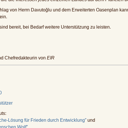
lag von Herrn Davutoğlu und dem Erweiterten Oasenplan kann 
ein.
ind bereit, bei Bedarf weitere Unterstützung zu leisten.
und Chefredakteurin von
EIR
0
stützer
uts:
he-Lösung für Frieden durch Entwicklung”
und
Menschen Wolf”