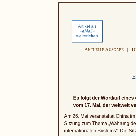
Artikel als
=eMail=
weiterleiten
A
A
|
D
KTUELLE
USGABE
E
Es folgt der Wortlaut eines
vom 17. Mai, der weltweit ve
Am 26. Mai veranstaltet China im
Sitzung zum Thema „Wahrung der 
internationalen Systems“. Die Sit