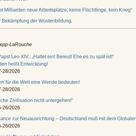
 Milliarden neue Arbeitsplätze, keine Flüchtlinge, kein Krieg“
ur Bekämpfung der Wüstenbildung
.
 Zepp-LaRouche
Papst Leo XIV.:
„Haltet ein! Bereut! Ehe es zu spät ist!“
den heißt Entwicklung!
7-28/2026
ann
für die Welt eine Wende bedeuten!
7-28/2026
ische
Zivilisation nicht untergehen!“
5-26/2026
hance zur
Neuausrichtung – Deutschland muß mit
dem Globalen
5-26/2026