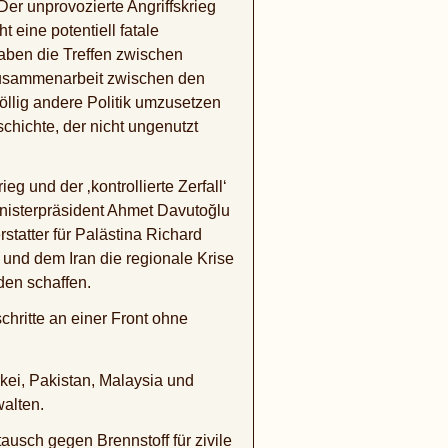
er unprovozierte Angriffskrieg
eine potentiell fatale
haben die Treffen zwischen
 Zusammenarbeit zwischen den
öllig andere Politik umzusetzen
schichte, der nicht ungenutzt
eg und der ‚kontrollierte Zerfall‘
inisterpräsident Ahmet Davutoğlu
statter für Palästina Richard
und dem Iran die regionale Krise
den schaffen.
chritte an einer Front ohne
rkei, Pakistan, Malaysia und
alten.
usch gegen Brennstoff für zivile