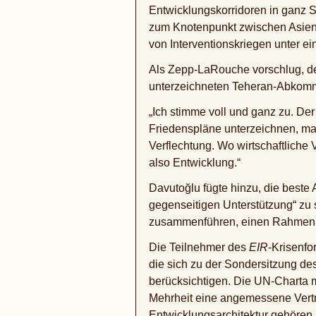
Entwicklungskorridoren in ganz S
zum Knotenpunkt zwischen Asien, 
von Interventionskriegen unter ei
Als Zepp-LaRouche vorschlug, de
unterzeichneten Teheran-Abkomme
„Ich stimme voll und ganz zu. De
Friedenspläne unterzeichnen, man
Verflechtung. Wo wirtschaftliche 
also Entwicklung.“
Davutoğlu fügte hinzu, die beste 
gegenseitigen Unterstützung“ zu 
zusammenführen, einen Rahmen für
Die Teilnehmer des
EIR
-Krisenf
die sich zu der Sondersitzung des
berücksichtigen. Die UN-Charta 
Mehrheit eine angemessene Vertr
Entwicklungsarchitektur gehören,