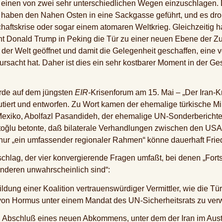
 einen von zwei sehr unterschiedlichen Wegen einzuschlagen. D
haben den Nahen Osten in eine Sackgasse geführt, und es droht 
chaftskrise oder sogar einem atomaren Weltkrieg. Gleichzeitig 
ent Donald Trump in Peking die Tür zu einer neuen Ebene der
 der Welt geöffnet und damit die Gelegenheit geschaffen, eine v
rursacht hat. Daher ist dies ein sehr kostbarer Moment in der Ge
wurde auf dem jüngsten
EIR
-Krisenforum am 15. Mai – „Der Iran-Kri
skutiert und entworfen. Zu Wort kamen der ehemalige türkische M
 Mexiko, Abolfazl Pasandideh, der ehemalige UN-Sonderberichter
toğlu betonte, daß bilaterale Verhandlungen zwischen den USA 
, nur „ein umfassender regionaler Rahmen“ könne dauerhaft Frie
schlag, der vier konvergierende Fragen umfaßt, bei denen „Forts
nderen unwahrscheinlich sind“:
Bildung einer Koalition vertrauenswürdiger Vermittler, wie die Tü
von Hormus unter einem Mandat des UN-Sicherheitsrats zu verw
: Abschluß eines neuen Abkommens, unter dem der Iran im Austa