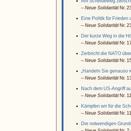
Am Scheideweg zwisc
–
Neue Solidarität
Nr. 2
Eine Politik für Frieden
–
Neue Solidarität
Nr. 2
Der kurze Weg in die Hö
–
Neue Solidarität
Nr. 1
Zerbricht die NATO übe
–
Neue Solidarität
Nr. 1
„Handeln Sie genauso 
–
Neue Solidarität
Nr. 1
Nach dem US-Angriff au
–
Neue Solidarität
Nr. 1
Kämpfen wir für die Sc
–
Neue Solidarität
Nr. 1
Die notwendigen Grund
–
Neue Solidarität
Nr. 7