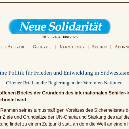
Nr. 23-24, 4. Juni 2026
A
|
G
|
K
|
S
|
A
IESE
USGABE
EHE ZU ...
ERNTHEMEN
UCHEN
BONN
ine Politik für Frieden und Entwicklung in Südwestasi
Offener Brief an die Regierungen der Vereinten Nationen
 offenen Briefes der Gründerin des internationalen Schiller
rbreitet wird.
 Rahmen seines turnusmäßigen Vorsitzes des Sicherheitsrats d
Ziele und Grundsätze der UN-Charta und Stärkung des auf di
zung findet zu einem Zeitpunkt statt, an dem die Welt an einem