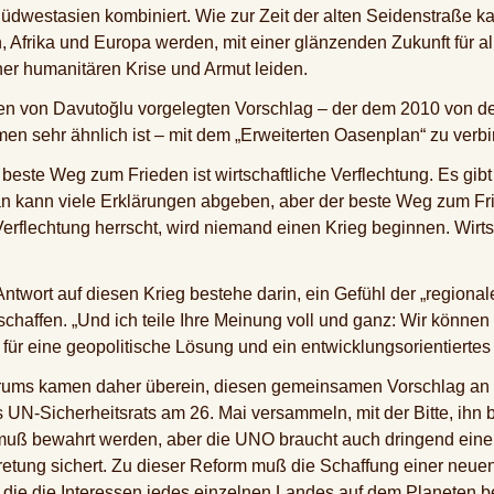
üdwestasien kombiniert. Wie zur Zeit der alten Seidenstraße 
Afrika und Europa werden, mit einer glänzenden Zukunft für al
ner humanitären Krise und Armut leiden.
n von Davutoğlu vorgelegten Vorschlag – der dem 2010 von der
n sehr ähnlich ist – mit dem „Erweiterten Oasenplan“ zu verbi
r beste Weg zum Frieden ist wirtschaftliche Verflechtung. Es g
 kann viele Erklärungen abgeben, aber der beste Weg zum Fried
Verflechtung herrscht, wird niemand einen Krieg beginnen. Wirts
Antwort auf diesen Krieg bestehe darin, ein Gefühl der „regiona
schaffen. „Und ich teile Ihre Meinung voll und ganz: Wir könne
 eine geopolitische Lösung und ein entwicklungsorientiertes v
orums kamen daher überein, diesen gemeinsamen Vorschlag an d
 UN-Sicherheitsrats am 26. Mai versammeln, mit der Bitte, ihn 
muß bewahrt werden, aber die UNO braucht auch dringend eine
etung sichert. Zu dieser Reform muß die Schaffung einer neuen
 die die Interessen jedes einzelnen Landes auf dem Planeten be