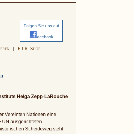
Folgen Sie uns auf
acebook
|
E.I.R. S
IEREN
HOP
en
-Instituts Helga Zepp-LaRouche
er Vereinten Nationen eine
e UN ausgerichteten
 historischen Scheideweg steht