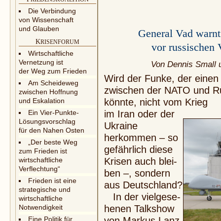
Die Verbindung
von Wissenschaft
und Glauben
General Vad warnt 
K
RISENFORUM
vor russischen 
Wirtschaftliche
Vernetzung ist
Von Dennis Small 
der Weg zum Frieden
Wird der Funke, der einen
Am Scheideweg
zwischen der NATO und Ru
zwischen Hoffnung
und Eskalation
könnte, nicht vom Krieg
Ein Vier-Punkte-
im Iran oder der
Lösungsvorschlag
Ukraine
für den Nahen Osten
herkommen
– so
„Der beste Weg
gefährlich diese
zum Frieden ist
wirtschaftliche
Krisen auch blei-
Verflechtung“
ben –, sondern
Frieden ist eine
aus Deutschland?
strategische und
In der vielgese­
wirtschaftliche
Notwendigkeit
he­nen Talkshow
Eine Politik für
von Markus Lanz