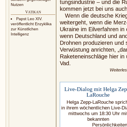
tungsindustrie – und die 
Nutzen
kommen jetzt bei uns auch 
V
ATIKAN
Wenn die deutsche Krieg
Papst Leo XIV.
weitergeht, wenn die Merz
veröffentlicht Enzyklika
Ukraine im Eilverfahren i
zur Künstlichen
Intelligenz
wenn Deutschland und and
Drohnen produzieren und s
Verwüstung anrichten, „da
Raketeneinschläge hier in
Vad.
Weiterle
Live-Dialog mit Helga Zep
LaRouche
Helga Zepp-LaRouche spric
in ihrem wöchentlichen Live-Di
mittwochs um 18:30 Uhr mi
bekannten
Persönlichkeiten