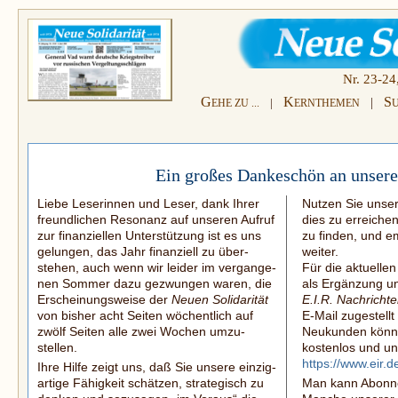
Nr. 23-24
G
K
S
|
|
EHE ZU ...
ERNTHEMEN
Ein großes Dankeschön an unsere
Liebe Leserinnen und Leser, dank Ihrer
Nutzen Sie unser
freundlichen Resonanz auf unseren Aufruf
dies zu erreiche
zur finanziellen Unterstützung ist es uns
zu finden, und e
gelungen, das Jahr finanziell zu über­
weiter.
stehen, auch wenn wir leider im vergange­
Für die aktuelle
nen Sommer dazu gezwungen waren, die
als Ergänzung un
Erscheinungsweise der
Neuen Solidarität
E.I.R. Nachricht
von bisher acht Seiten wöchentlich auf
E-Mail
zugestellt
zwölf Seiten alle zwei Wochen umzu­
Neukunden könne
stellen.
kostenlos und un
https://www.eir.
Ihre Hilfe zeigt uns, daß Sie unsere ein­zig­
artige Fähigkeit schätzen, strategisch zu
Man kann Abonn