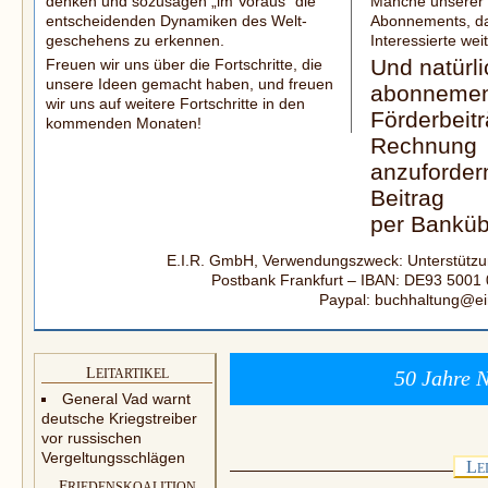
denken und sozusagen „im Voraus“ die
Manche unserer 
entscheidenden Dynamiken des Welt­
Abonnements, da
geschehens zu erkennen.
Interes­sierte we
Und natürli
Freuen wir uns über die Fortschritte, die
unsere Ideen gemacht haben, und freuen
abonnemen
wir uns auf weitere Fortschritte in den
Förderbeitr
kommenden Monaten!
Rechnung
anzuforder
Beitrag
per Banküb
E.I.R. GmbH, Verwendungszweck: Unterstützung
Postbank Frankfurt – IBAN: DE93 5001
Paypal: buchhaltung@ei
L
EITARTIKEL
50 Jahre N
General Vad warnt
deutsche Kriegstreiber
vor russischen
Vergeltungsschlägen
L
E
F
RIEDENSKOALITION