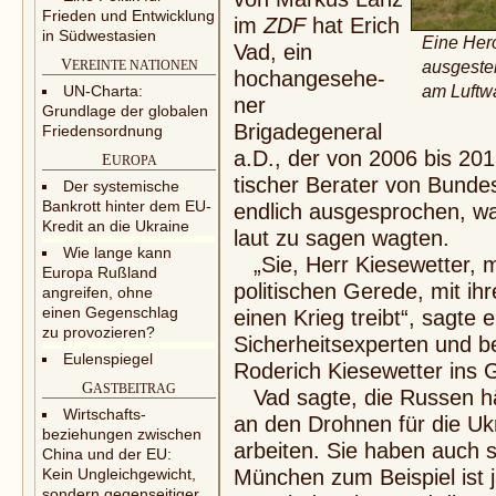
Frieden und Entwicklung
im
ZDF
hat Erich
in Südwestasien
Eine Her
Vad, ein
V
ausgestel
EREINTE NATIONEN
hochangesehe-
am Luftwa
UN-Charta:
ner
Grundlage der globalen
Brigadegeneral
Friedensordnung
a.D., der von 2006 bis 2013
E
UROPA
tischer Berater von Bunde
Der systemische
Bankrott hinter dem EU-
endlich ausgesprochen, wa
Kredit an die Ukraine
laut zu sagen wagten.
Wie lange kann
„Sie, Herr Kiesewetter, 
Europa Rußland
politischen Gerede, mit ihr
angreifen, ohne
einen Gegenschlag
einen Krieg treibt“, sagte
zu provozieren?
Sicherheitsexperten und be
Eulenspiegel
Roderich Kiesewetter ins G
G
ASTBEITRAG
Vad sagte, die Russen hätt
Wirtschafts-
an den Drohnen für die Uk
beziehungen zwischen
arbeiten. Sie haben auch
China und der EU:
Kein Ungleichgewicht,
München zum Beispiel ist j
sondern gegenseitiger