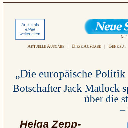
Artikel als
=eMail=
weiterleiten
Nr. 
A
A
|
D
A
|
G
KTUELLE
USGABE
IESE
USGABE
EHE ZU ...
„Die europäische Politik 
Botschafter Jack Matlock 
über die s
– 
Helga Zepp-