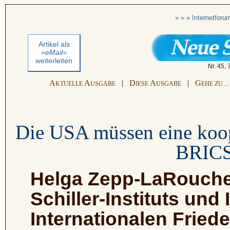
» » » Internetfor
Artikel als
=eMail=
weiterleiten
Nr. 45,
A
A
|
D
A
|
G
KTUELLE
USGABE
IESE
USGABE
EHE ZU ...
Die USA müssen eine koop
BRICS
Helga Zepp-LaRouche 
Schiller-Instituts und I
Internationalen Friede