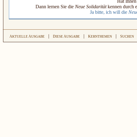
Hat Ihnen 
Dann lernen Sie die
Neue Solidarität
kennen durch e
Ja bitte, ich will die
Neue
|
|
|
A
A
D
A
K
S
KTUELLE
USGABE
IESE
USGABE
ERNTHEMEN
UCHEN