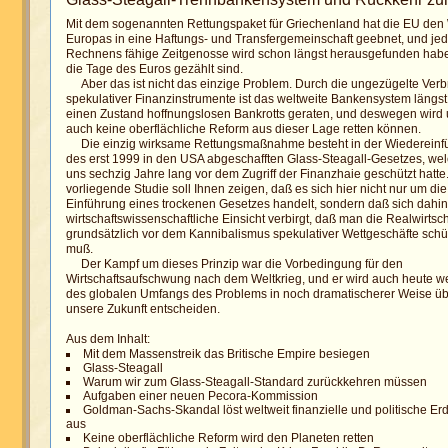
Mit dem sogenannten Rettungspaket für Griechenland hat die EU de
Europas in eine Haftungs- und Transfergemeinschaft geebnet, und jed
Rechnens fähige Zeitgenosse wird schon längst herausgefunden hab
die Tage des Euros gezählt sind.
Aber das ist nicht das einzige Problem. Durch die ungezügelte Verb
spekulativer Finanzinstrumente ist das weltweite Bankensystem längst
einen Zustand hoffnungslosen Bankrotts geraten, und deswegen wird
auch keine oberflächliche Reform aus dieser Lage retten können.
Die einzig wirksame Rettungsmaßnahme besteht in der Wiedereinf
des erst 1999 in den USA abgeschafften Glass-Steagall-Gesetzes, we
uns sechzig Jahre lang vor dem Zugriff der Finanzhaie geschützt hatte
vorliegende Studie soll Ihnen zeigen, daß es sich hier nicht nur um die
Einführung eines trockenen Gesetzes handelt, sondern daß sich dahin
wirtschaftswissenschaftliche Einsicht verbirgt, daß man die Realwirtsch
grundsätzlich vor dem Kannibalismus spekulativer Wettgeschäfte sch
muß.
Der Kampf um dieses Prinzip war die Vorbedingung für den
Wirtschaftsaufschwung nach dem Weltkrieg, und er wird auch heute 
des globalen Umfangs des Problems in noch dramatischerer Weise ü
unsere Zukunft entscheiden.
Aus dem Inhalt:
Mit dem Massenstreik das Britische Empire besiegen
Glass-Steagall
Warum wir zum Glass-Steagall-Standard zurückkehren müssen
Aufgaben einer neuen Pecora-Kommission
Goldman-Sachs-Skandal löst weltweit finanzielle und politische E
aus
Keine oberflächliche Reform wird den Planeten retten