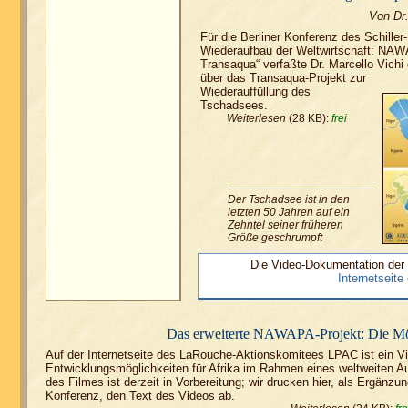
Von Dr.
Für die Berliner Konferenz des Schille
Wiederaufbau der Weltwirtschaft: NAWA
Transaqua“ verfaßte Dr. Marcello Vichi
über das Transaqua-Projekt zur
Wiederauffüllung des
Tschadsees.
Weiterlesen
(28 KB):
frei
Der Tschadsee ist in den
letzten 50 Jahren auf ein
Zehntel seiner früheren
Größe geschrumpft
Die Video-Dokumentation der B
Internetseite 
Das erweiterte NAWAPA-Projekt: Die Mög
Auf der Internetseite des LaRouche-Aktionskomitees LPAC ist ein Vi
Entwicklungsmöglichkeiten für Afrika im Rahmen eines weltweiten A
des Filmes ist derzeit in Vorbereitung; wir drucken hier, als Ergänzu
Konferenz, den Text des Videos ab.