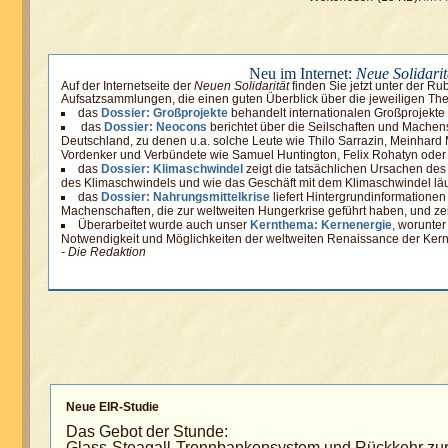
Neu im Internet:
Neue Solidarit
Auf der Internetseite der
Neuen Solidarität
finden Sie jetzt unter der Ru
Aufsatzsammlungen, die einen guten Überblick über die jeweiligen Th
das
Dossier: Großprojekte
behandelt internationalen Großprojekte 
das
Dossier: Neocons
berichtet über die Seilschaften und Machen
Deutschland, zu denen u.a. solche Leute wie Thilo Sarrazin, Meinhard 
Vordenker und Verbündete wie Samuel Huntington, Felix Rohatyn oder
das
Dossier: Klimaschwindel
zeigt die tatsächlichen Ursachen de
des Klimaschwindels und wie das Geschäft mit dem Klimaschwindel läu
das
Dossier: Nahrungsmittelkrise
liefert Hintergrundinformationen
Machenschaften, die zur weltweiten Hungerkrise geführt haben, und ze
Überarbeitet wurde auch unser
Kernthema: Kernenergie
, worunter
Notwendigkeit und Möglichkeiten der weltweiten Renaissance der Kernk
- Die Redaktion
Neue EIR-Studie
Das Gebot der Stunde:
Glass-Steagall-Trennbankensystem und Rückkehr zur 