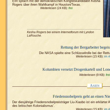
EIR sprach mit der demokratischen Kongreßkandidatin Kesha
Rogers über ihren Wahlkampf in Houston/Texas.
Weiterlesen
(24 KB):
frei
Kesha Rogers bei einem Internetforum mit Lyndon
LaRouche.
Rettung der Bergarbeiter begeist
Die NASA spielte eine Schlüsselrolle bei der Rettu
Weiterlesen
(15 KB):
im 
Kolumbien versetzt Drogenkartell und Lon
Weiterlesen
(9 KB):
frei
A
SIEN
Friedensnobelpreis geht an einen N
Der diesjährige Friedensnobelpreisträger Liu-Xiaobo ist ein erklärte
des britischen Kolonialismus’.
Weiterlesen
(15 KB):
im 