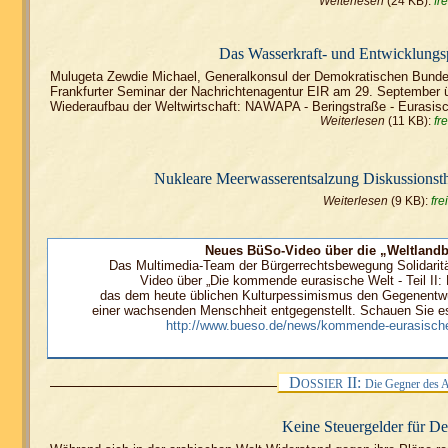
Weiterlesen
(24 KB):
fre
Das Wasserkraft- und Entwicklungs
Mulugeta Zewdie Michael, Generalkonsul der Demokratischen Bundesre
Frankfurter Seminar der Nachrichtenagentur EIR am 29. September 
Wiederaufbau der Weltwirtschaft: NAWAPA - Beringstraße - Eurasisc
Weiterlesen
(11 KB):
fre
Nukleare Meerwasserentsalzung Diskussionst
Weiterlesen
(9 KB):
frei
Neues BüSo-Video über die „Weltlandb
Das Multimedia-Team der Bürgerrechtsbewegung Solidaritä
Video über „Die kommende eurasische Welt - Teil II:
das dem heute üblichen Kulturpessimismus den Gegenentwu
einer wachsenden Menschheit entgegenstellt. Schauen Sie es
http://www.bueso.de/news/kommende-eurasische-w
D
II:
OSSIER
Die Gegner des 
Keine Steuergelder für De