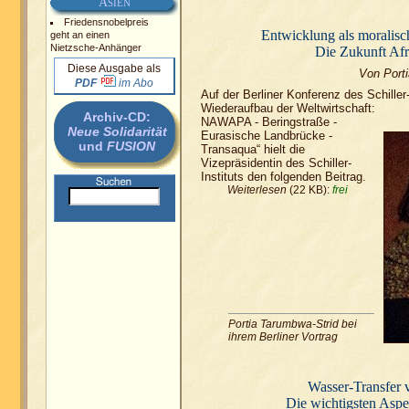
A
SIEN
Friedensnobelpreis
Entwicklung als moralisch
geht an einen
Nietzsche-Anhänger
Die Zukunft Afr
Diese Ausgabe als
Von Port
PDF
im Abo
Auf der Berliner Konferenz des Schille
Wiederaufbau der Weltwirtschaft:
Archiv-CD:
NAWAPA - Beringstraße -
Neue Solidarität
Eurasische Landbrücke -
und
FUSION
Transaqua“ hielt die
Vizepräsidentin des Schiller-
Instituts den folgenden Beitrag.
Weiterlesen
(22 KB):
frei
Portia Tarumbwa-Strid bei
ihrem Berliner Vortrag
Wasser-Transfer
Die wichtigsten Aspe