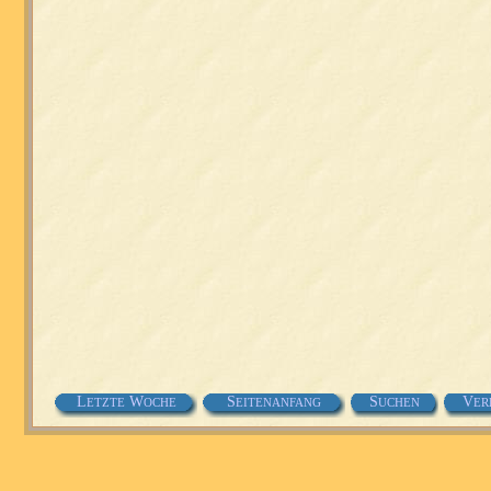
L
W
S
S
V
ETZTE
OCHE
EITENANFANG
UCHEN
ER