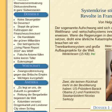
Meerwasserentsalzung
Diskussionsthema
Systemkrise st
in ganz Südwestasien
D
OSSIER II
Revolte in Fra
Keine Steuergelder
Von Helg
für Desertec!
Stoppt die grünen
Der sogenannte Aufschwung wird sich
Fußtruppen der
Weltfinanz- und -wirtschaftsystems inn
Finanzheuschrecken!
erweisen. Wenn die Regierungen in dies
Die Kandidatin
setzen, droht eine ähnliche Katastroph
der grünen Milliardäre
brauchen wir ein
Der betrügerische
Bilde
Trennbankensystem und große
„Living Planet Report
www.s
Aufbauprojekte für die Welt.
2010“ des WWF
Weiterlesen
(15 KB):
frei
Falsche Axiome füllen
keine leeren Teller
Eulenspiegel
W
IRTSCHAFT
Zwangsvollstreckung
gegen das Britische Empire
Wichtiges kurzgefaßt
Zwei, die keinen Rückhalt
A
MERIKA
mehr in der Bevölkerung
„Es liegt an uns, die
haben: US-Präsident Barack
Zukunft zu gestalten!“
Obama (l.) und Frankreichs
Rettung der Bergarbeiter
Staatspräsident Nicolas
begeistert die Welt
Sarkozy.
Kolumbien versetzt
Drogenkartell und Londoner
D
I:
OSSIER
City einen Schlag