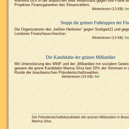
Während sich in der arabischen Welt Widerstand gegen ihre Pläne regt
Projektes Finanzgarantien des Steuerzahlers.
Weiterlesen
(13 KB):
fre
Stoppt die grünen Fußtruppen der Fi
Die Organisatoren des „heißen Herbstes“ gegen Stuttgart21 und gegen
Londoner Finanzheuschrecken.
Weiterlesen
(14 KB):
fre
Die Kandidatin der grünen Milliardäre
Mit Unterstützung des WWF und der „Milliardäre mit sozialem Gewis
gewann die grüne Kandidatin Marina Silva fast 20% der Stimmen in d
Runde der brasilianischen Präsidentschaftswahlen.
Weiterlesen
(16 KB):
frei
Die Präsidentschaftskandidatin der grünen Milliardäre in Brasi
Marina Silva.