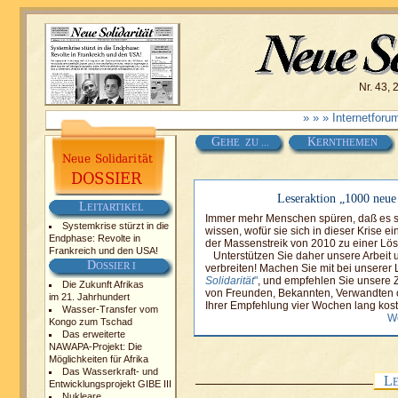
Nr. 43, 
» » » Internetfor
G
K
EHE ZU ...
ERNTHEMEN
Leseraktion „1000 neue
L
EITARTIKEL
Immer mehr Menschen spüren, daß es so
Systemkrise stürzt in die
wissen, wofür sie sich in dieser Krise 
Endphase: Revolte in
der Massenstreik von 2010 zu einer Lösun
Frankreich und den USA!
Unterstützen Sie daher unsere Arbeit u
D
OSSIER I
verbreiten! Machen Sie mit bei unserer
Solidarität
"
, und empfehlen Sie unsere 
Die Zukunft Afrikas
von Freunden, Bekannten, Verwandten o
im 21. Jahrhundert
Ihrer Empfehlung vier Wochen lang kost
Wasser-Transfer vom
We
Kongo zum Tschad
Das erweiterte
NAWAPA-Projekt: Die
Möglichkeiten für Afrika
Das Wasserkraft- und
L
Entwicklungsprojekt GIBE III
Nukleare