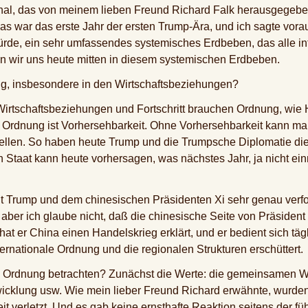
rnal, das von meinem lieben Freund Richard Falk herausgegeben
as war das erste Jahr der ersten Trump-Ära, und ich sagte vora
rde, ein sehr umfassendes systemisches Erdbeben, das alle int
en wir uns heute mitten in diesem systemischen Erdbeben.
g, insbesondere in den Wirtschaftsbeziehungen?
 Wirtschaftsbeziehungen und Fortschritt brauchen Ordnung, wie
er Ordnung ist Vorhersehbarkeit. Ohne Vorhersehbarkeit kann 
llen. So haben heute Trump und die Trumpsche Diplomatie die 
n Staat kann heute vorhersagen, was nächstes Jahr, ja nicht e
nt Trump und dem chinesischen Präsidenten Xi sehr genau verfol
 aber ich glaube nicht, daß die chinesische Seite von Präsiden
hat er China einen Handelskrieg erklärt, und er bedient sich täg
ernationale Ordnung und die regionalen Strukturen erschüttert.
le Ordnung betrachten? Zunächst die Werte: die gemeinsamen 
twicklung usw. Wie mein lieber Freund Richard erwähnte, wurd
it verletzt. Und es gab keine ernsthafte Reaktion seitens der 