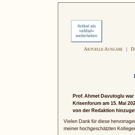
Artikel als
=eMail=
weiterleiten
A
A
|
D
KTUELLE
USGABE
Prof. Ahmet Davutoglu war 
Krisenforum am 15. Mai 20
von der Redaktion hinzugef
Vielen Dank für diese hervorrage
meiner hochgeschätzten Kollegen w