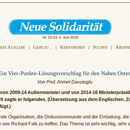
Nr. 23-24, 4. Juni 2026
A
|
G
|
K
|
S
|
A
IESE
USGABE
EHE ZU ...
ERNTHEMEN
UCHEN
BONN
Ein Vier-Punkte-Lösungsvorschlag für den Nahen Oste
Von Prof. Ahmet Davutoglu
von 2009-14 Außenminister und von 2014-16 Ministerpräsid
26 sagte er folgendes. (Übersetzung aus dem Englischen, 
ügt.)
nde Organisation, die Diskussionsrunde und die Einladung, die m
ie Richard Falk zu treffen. Das Thema ist sehr wichtig, sehr st