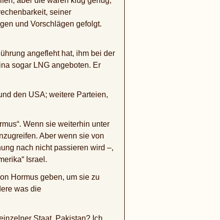
ifen, aber die waren klug genug,
rechenbarkeit, seiner
gen und Vorschlägen gefolgt.
ührung angefleht hat, ihm bei der
hina sogar LNG angeboten. Er
 und den USA; weitere Parteien,
rmus“. Wenn sie weiterhin unter
 anzugreifen. Aber wenn sie von
nung nach nicht passieren wird –,
erika“ Israel.
e von Hormus geben, um sie zu
dere was die
einzelner Staat. Pakistan? Ich