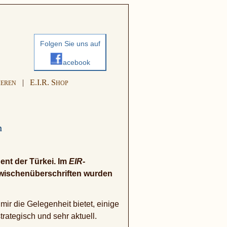
Folgen Sie uns auf
acebook
|
E.I.R. S
IEREN
HOP
n
ent der Türkei. Im
EIR
-
Zwischenüberschriften wurden
ir die Gelegenheit bietet, einige
rategisch und sehr aktuell.