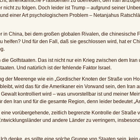
ucht, amerikanische Präsidenten zu überreden, den Iran anzugre
 nicht zu folgen. Doch leider ist Trump – aufgrund seiner Unbe
nd einer Art psychologischem Problem – Netanjahus Ratschlä
r in China, bei dem großen globalen Rivalen, die chinesische F
 helfen? Und für den Fall, daß sie geschlossen wird, hat er C
ng.
 die Golfstaaten. Das ist nicht nur ein Krieg zwischen dem Iran
taaten. Und natürlich ist der fehlende Faktor Israel.
ng der Meerenge wie ein „Gordischer Knoten der Straße von Ho
e bleibt, wird das für die Amerikaner ein Vorwand sein, den Iran
 Gewalt kontrolliert wird – was unvorstellbar ist und meiner Mei
 den Iran und für die gesamte Region, denn leider bedeutet „Am
 für eine vorübergehende, zeitlich begrenzte Kontrolle der Straß
Entwicklungsländer und andere Länder zu verringern, insbeson
ch denke, es sollte eine solche Gruppe von Staaten sein, kein 