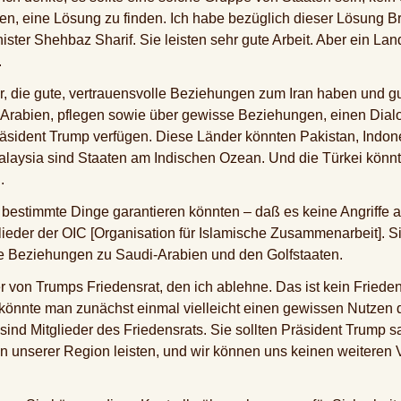
 eine Lösung zu finden. Ich habe bezüglich dieser Lösung Br
ster Shehbaz Sharif. Sie leisten sehr gute Arbeit. Aber ein Lan
.
r, die gute, vertrauensvolle Beziehungen zum Iran haben und 
-Arabien, pflegen sowie über gewisse Beziehungen, einen Dial
sident Trump verfügen. Diese Länder könnten Pakistan, Indone
alaysia sind Staaten am Indischen Ozean. Und die Türkei könnt
.
bestimmte Dinge garantieren könnten – daß es keine Angriffe au
tglieder der OIC [Organisation für Islamische Zusammenarbeit]. 
te Beziehungen zu Saudi-Arabien und den Golfstaaten.
er von Trumps Friedensrat, den ich ablehne. Das ist kein Fried
önnte man zunächst einmal vielleicht einen gewissen Nutzen da
sind Mitglieder des Friedensrats. Sie sollten Präsident Trump sa
 in unserer Region leisten, und wir können uns keinen weiteren 