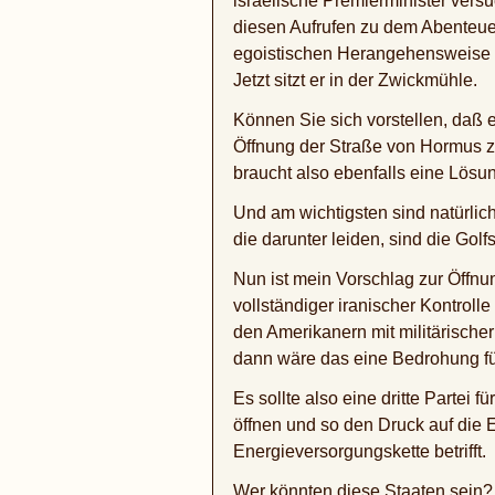
israelische Premierminister vers
diesen Aufrufen zu dem Abenteuer
egoistischen Herangehensweise u
Jetzt sitzt er in der Zwickmühle.
Können Sie sich vorstellen, daß e
Öffnung der Straße von Hormus zu
braucht also ebenfalls eine Lösu
Und am wichtigsten sind natürlich
die darunter leiden, sind die Golfs
Nun ist mein Vorschlag zur Öffnu
vollständiger iranischer Kontroll
den Amerikanern mit militärischer
dann wäre das eine Bedrohung für
Es sollte also eine dritte Partei
öffnen und so den Druck auf die 
Energieversorgungskette betrifft.
Wer könnten diese Staaten sein? I