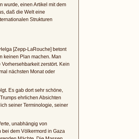
 wurde, einen Artikel mit dem
us, daß die Welt eine
ernationalen Strukturen
 Helga [Zepp-LaRouche] betont
man keinen Plan machen. Man
Vorhersehbarkeit zerstört. Kein
inmal nächsten Monat oder
gt. Es gab dort sehr schöne,
t Trumps ehrlichen Absichten
lich seiner Terminologie, seiner
Werte, unabhängig von
en bei dem Völkermord in Gaza
führenden Mächte. Die Massen