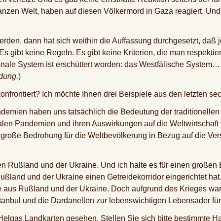
anzen Welt, haben auf diesen Völkermord in Gaza reagiert. Un
erden, dann hat sich weithin die Auffassung durchgesetzt, daß 
 Es gibt keine Regeln. Es gibt keine Kriterien, die man respekt
ionale System ist erschüttert worden: das Westfälische System… 
dung.
)
nfrontiert? Ich möchte Ihnen drei Beispiele aus den letzten se
mien haben uns tatsächlich die Bedeutung der traditionellen G
len Pandemien und ihren Auswirkungen auf die Weltwirtschaft w
e große Bedrohung für die Weltbevölkerung in Bezug auf die V
n Rußland und der Ukraine. Und ich halte es für einen großen E
land und der Ukraine einen Getreidekorridor eingerichtet hat. 
 aus Rußland und der Ukraine. Doch aufgrund des Krieges war 
nbul und die Dardanellen zur lebenswichtigen Lebensader für 
Helgas Landkarten gesehen. Stellen Sie sich bitte bestimmte 