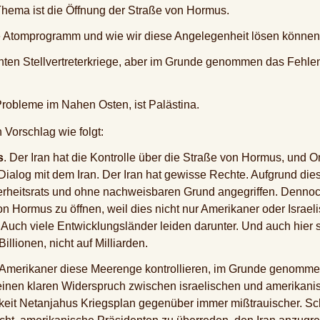
Thema ist die Öffnung der Straße von Hormus.
he Atomprogramm und wie wir diese Angelegenheit lösen können
nnten Stellvertreterkriege, aber im Grunde genommen das Fehlen
 Probleme im Nahen Osten, ist Palästina.
in Vorschlag wie folgt:
s
. Der Iran hat die Kontrolle über die Straße von Hormus, und O
t Dialog mit dem Iran. Der Iran hat gewisse Rechte. Aufgrund di
erheitsrats und ohne nachweisbaren Grund angegriffen. Dennoch
on Hormus zu öffnen, weil dies nicht nur Amerikaner oder Israeli
 Auch viele Entwicklungsländer leiden darunter. Und auch hier 
illionen, nicht auf Milliarden.
e Amerikaner diese Meerenge kontrollieren, im Grunde genomme
s einen klaren Widerspruch zwischen israelischen und amerikani
hkeit Netanjahus Kriegsplan gegenüber immer mißtrauischer. S