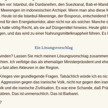
 vor: Istanbul, die Dardanellen, den Suezkanal, Bab-el-Mand
Meerengen im indonesischen Archipel. Wenn man also diese Me
Heute ist die Istanbul-Meerenge, der Bosporus, entscheidend fü
nd für den Energiekorridor, aber nicht nur als solcher. Manch
a hatte völlig Recht, als sie auf Düngemittel hinwies. Heute gibt
n, und das wird zu einer Nahrungsmittelknappheit führen. Es 
Ein Lösungsvorschlag
winden? Lassen Sie mich meinen Lösungsvorschlag zusammenfa
hien. Ich verfolge das als ehemaliger Ministerpräsident und e
fast allen Akteuren in der Region.
 Krieges vier grundlegende Fragen. Tatsächlich würde ich es nic
 Aggression gegen das iranische Volk, nicht nur gegen den ira
olk und die iranische Zivilisation. Es war eine Schande, daß Präs
stören. Das ist unmenschlich. Das ist Barbarei.
?