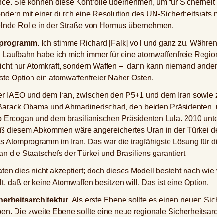
ance. Sie können diese Kontrolle übernehmen, um für Sicherhei
 sondern mit einer durch eine Resolution des UN-Sicherheitsrats
elnde Rolle in der Straße von Hormus übernehmen.
omprogramm
. Ich stimme Richard [Falk] voll und ganz zu. Währ
 Laufbahn habe ich mich immer für eine atomwaffenfreie Region
icht nur Atomkraft, sondern Waffen –, dann kann niemand ande
beste Option ein atomwaffenfreier Naher Osten.
 der IAEO und dem Iran, zwischen den P5+1 und dem Iran sowie
Barack Obama und Ahmadinedschad, den beiden Präsidenten, un
p Erdogan und dem brasilianischen Präsidenten Lula. 2010 unt
diesem Abkommen wäre angereichertes Uran in der Türkei de
hes Atomprogramm im Iran. Das war die tragfähigste Lösung für 
 die Staatschefs der Türkei und Brasiliens garantiert.
en dies nicht akzeptiert; doch dieses Modell besteht nach wie vo
t, daß er keine Atomwaffen besitzen will. Das ist eine Option.
cherheitsarchitektur
. Als erste Ebene sollte es einen neuen S
en. Die zweite Ebene sollte eine neue regionale Sicherheitsarc