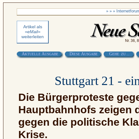
» » » Internetfor
Artikel als
=eMail=
weiterleiten
Nr. 36,
A
A
D
A
G
KTUELLE
USGABE
IESE
USGABE
EHE ZU ...
Stuttgart 21 - e
Die Bürgerproteste geg
Hauptbahnhofs zeigen d
gegen die politische Kl
Krise.