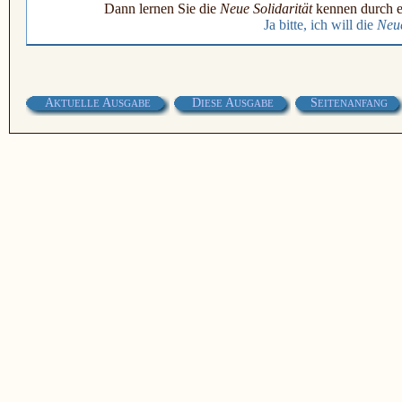
Dann lernen Sie die
Neue Solidarität
kennen durch e
Ja bitte, ich will die
Neue
A
A
D
A
S
KTUELLE
USGABE
IESE
USGABE
EITENANFANG