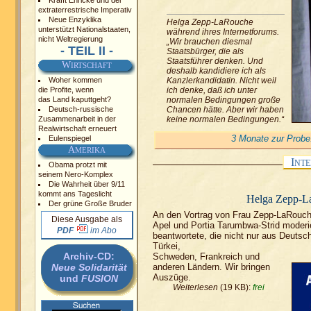
Krafft Ehricke und der
extraterrestrische Imperativ
Neue Enzyklika
Helga Zepp-LaRouche
unterstützt Nationalstaaten,
während ihres Internetforums.
nicht Weltregierung
„Wir brauchen diesmal
- TEIL II -
Staatsbürger, die als
Staatsführer denken. Und
W
IRTSCHAFT
deshalb kandidiere ich als
Woher kommen
Kanzlerkandidatin. Nicht weil
die Profite, wenn
ich denke, daß ich unter
das Land kaputtgeht?
normalen Bedingungen große
Deutsch-russische
Chancen hätte. Aber wir haben
Zusammenarbeit in der
keine normalen Bedingungen.“
Realwirtschaft erneuert
3 Monate zur Probe!
Eulenspiegel
A
MERIKA
I
NTE
Obama protzt mit
seinem Nero-Komplex
Die Wahrheit über 9/11
kommt ans Tageslicht
Helga Zepp-L
Der grüne Große Bruder
An den Vortrag von Frau Zepp-LaRouche
Diese Ausgabe als
Apel und Portia Tarumbwa-Strid moderie
PDF
im Abo
beantwortete, die nicht nur aus Deutsc
Türkei,
Archiv-CD:
Schweden, Frankreich und
Neue Solidarität
anderen Ländern. Wir bringen
Auszüge.
und
FUSION
Weiterlesen
(19 KB):
frei