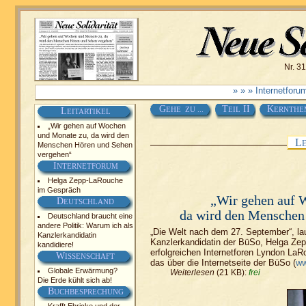
Nr. 31
» » » Internetfor
G
T
II
K
EHE ZU ...
EIL
ERNTHE
L
EITARTIKEL
„Wir gehen auf Wochen
und Monate zu, da wird den
L
Menschen Hören und Sehen
vergehen“
I
NTERNETFORUM
Helga Zepp-LaRouche
im Gespräch
„Wir gehen auf 
D
EUTSCHLAND
da wird den Menschen
Deutschland braucht eine
andere Politik: Warum ich als
„Die Welt nach dem 27. September“, la
Kanzlerkandidatin
Kanzlerkandidatin der BüSo, Helga Zep
kandidiere!
erfolgreichen Internetforen Lyndon LaRo
W
ISSENSCHAFT
das über die Internetseite der BüSo (
ww
Globale Erwärmung?
Weiterlesen
(21 KB):
frei
Die Erde kühlt sich ab!
B
UCHBESPRECHUNG