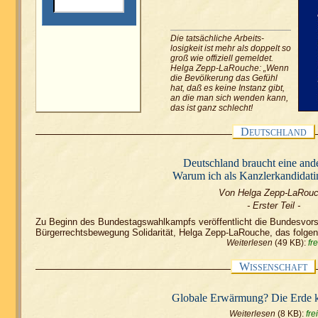
Die tatsächliche Arbeits-
losigkeit ist mehr als doppelt so
groß wie offiziell gemeldet.
Helga Zepp-LaRouche: „Wenn
die Bevölkerung das Gefühl
hat, daß es keine Instanz gibt,
an die man sich wenden kann,
das ist ganz schlecht!
D
EUTSCHLAND
Deutschland braucht eine ande
Warum ich als Kanzlerkandidatin
Von Helga Zepp-LaRou
- Erster Teil -
Zu Beginn des Bundestagswahlkampfs veröffentlicht die Bundesvors
Bürgerrechtsbewegung Solidarität, Helga Zepp-LaRouche, das folgen
Weiterlesen
(49 KB):
fre
W
ISSENSCHAFT
Globale Erwärmung? Die Erde kü
Weiterlesen
(8 KB):
frei