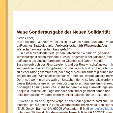
Neue
Sonderausgabe der Neuen Solidarität
Liebe Leser
,
in der Ausgabe 30/2009 veröffentlichten wir als Sonderausgabe Lynd
LaRouches Strategiepapier „
Volkswirtschaft für Wissenschaftler:
Wirtschaftswissenschaft kurz gefaßt
“.
In dieser Schrift erläutert Lyndon LaRouche die Grundzüge seiner
wirtschaftspolitischen Methode. Dies ist, angesichts der Tatsache, daß
LaRouche als einziger prominenter Ökonom seit Jahren vor dem
Zusammenbruch des Finanzsystems und der Realwirtschaft gewarnt h
während die übrigen Koryphäen noch heute nicht wirklich begreifen, w
zu dieser Krise gekommen ist, oder sogar sich und andere glauben 
wollen, daß die Wirtschaftskrise bald vorüber sein werde, absolut not
Denn nur, wenn man die wahren Ursachen der Krise begreift, werden 
dieser Erkenntnis erwachsenden Lösungsvorschläge greifen, während
bisherigen Lösungsversuche, insbesondere die sog. Bankrettungs- u
Konjunkturpakete, die Lage nur noch schlimmer gemacht haben und
unlösbar machen werden, wenn wir nicht bald von ihnen abkommen.
Wenn Sie diese Ausgabe verpaßt haben oder gerne zusätzliche Exe
möchten, um sie selbst in Ihren Gesprächskreisen zu zirkulieren, könn
(E.I.R. GmbH, Bahnstr. 9A, 65205 Wiesbaden,
E-Mail
verlag@solidarit
unter dem Stichwort „
Sonderausgabe Neue Solidarität 30/2009
“ zum 