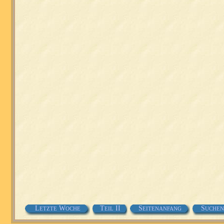
L
W
T
II
S
S
ETZTE
OCHE
EIL
EITENANFANG
UCHEN