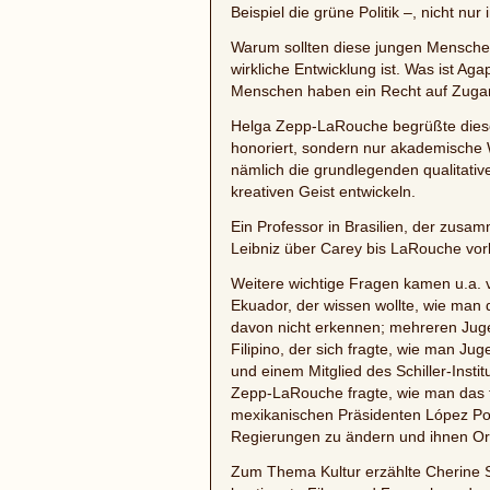
Beispiel die grüne Politik –, nicht nu
Warum sollten diese jungen Mensche
wirkliche Entwicklung ist. Was ist A
Menschen haben ein Recht auf Zugang
Helga Zepp-LaRouche begrüßte diese I
honoriert, sondern nur akademische 
nämlich die grundlegenden qualitati
kreativen Geist entwickeln.
Ein Professor in Brasilien, der zusa
Leibniz über Carey bis LaRouche vorbe
Weitere wichtige Fragen kamen u.a. v
Ekuador, der wissen wollte, wie man 
davon nicht erkennen; mehreren Jugen
Filipino, der sich fragte, wie man Jug
und einem Mitglied des Schiller-Insti
Zepp-LaRouche fragte, wie man das t
mexikanischen Präsidenten López Port
Regierungen zu ändern und ihnen Or
Zum Thema Kultur erzählte Cherine Su