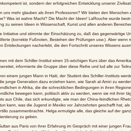
r inkompetent ist, sondern der erfolgreichen Entwicklung unserer Zivilisat
n uns mehr glauben als ihren Professoren? Wir bieten den Menschen e
gape? Was ist wahre Macht? Die Macht der Ideen! LaRouche wurde bestr
 zu seinen Ideen in Wissenschaft, Kunst und allen anderen Bereiche
nitiative und stimmte der Einschätzung zu, daß das gegenwärtige Unive
Werte (korrekte Fußnoten, Bestehen der Prüfungen usw.). Aber wenn m
ven Entdeckungen nacherlebt, die den Fortschritt unseres Wissens a
mmen mit dem Schiller-Institut einen 15-wöchigen Kurs über das Ameri
reitet, informierte die Gruppe über diese Reihe und lud alle zur Teil
on einem jungen Mann in Haiti, der Student des Schiller-Instituts wer
die junge Generation dazu erziehen kann, wie Sarah al-Amiri zu werden
dlichen in Afrika, die die schrecklichen Bedingungen in ihren Region
endliche bewegen kann, politisch aktiv zu werden, wenn sie mit ihrer täg
tuts aus Chile, das sich erkundigte, wie man der China-feindlichen Rhe
un kann, was die Jugend in Mexiko vor Jahrzehnten geschafft hat, al
illo zusammenbrachte. Helga ermutigte alle, das gleiche auf der ganz
ientierung zu geben.
ltan aus Paris von ihrer Erfahrung im Gespräch mit einer jungen Frau