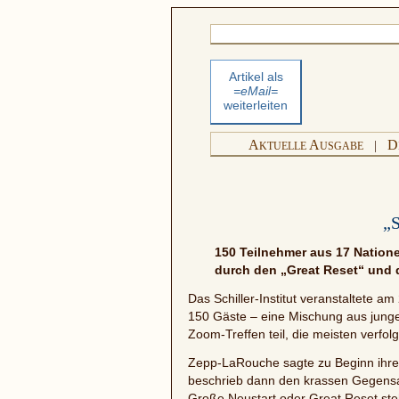
Artikel als
=eMail=
weiterleiten
A
A
D
|
KTUELLE
USGABE
„S
150 Teilnehmer aus 17 Natione
durch den „Great Reset“ und d
Das Schiller-Institut veranstaltete 
150 Gäste – eine Mischung aus jung
Zoom-Treffen teil, die meisten verfo
Zepp-LaRouche sagte zu Beginn ihrer
beschrieb dann den krassen Gegensatz
Große Neustart oder Great Reset ste