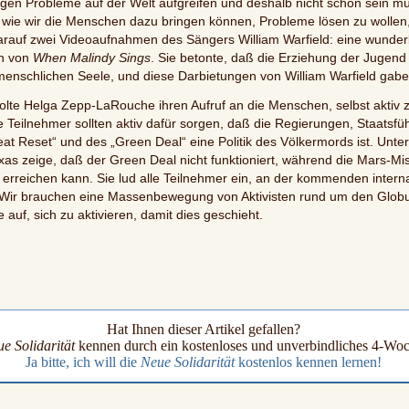
en Probleme auf der Welt aufgreifen und deshalb nicht schön sein mü
wie wir die Menschen dazu bringen können, Probleme lösen zu wollen, 
t darauf zwei Videoaufnahmen des Sängers William Warfield: eine wund
on von
When Malindy Sings
. Sie betonte, daß die Erziehung der Jugend
 menschlichen Seele, und diese Darbietungen von William Warfield ga
lte Helga Zepp-LaRouche ihren Aufruf an die Menschen, selbst aktiv 
die Teilnehmer sollten aktiv dafür sorgen, daß die Regierungen, Staatsfü
at Reset“ und des „Green Deal“ eine Politik des Völkermords ist. Unter
as zeige, daß der Green Deal nicht funktioniert, während die Mars-Mis
 erreichen kann. Sie lud alle Teilnehmer ein, an der kommenden intern
 „Wir brauchen eine Massenbewegung von Aktivisten rund um den Glob
e auf, sich zu aktivieren, damit dies geschieht.
Hat Ihnen dieser Artikel gefallen?
e Solidarität
kennen durch ein kostenloses und unverbindliches 4-W
Ja bitte, ich will die
Neue Solidarität
kostenlos kennen lernen!