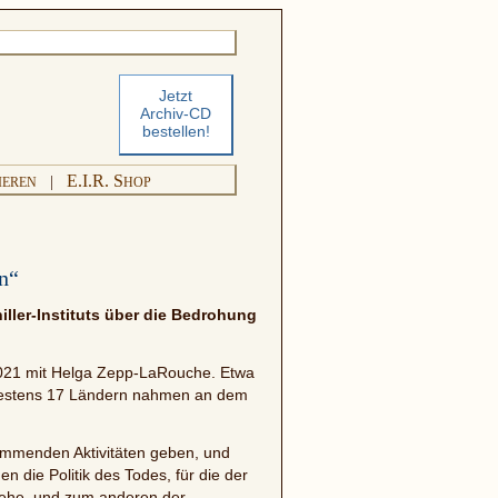
Jetzt
Archiv-CD
bestellen!
E.I.R. S
|
IEREN
HOP
n“
iller-Instituts über die Bedrohung
s 2021 mit Helga Zepp-LaRouche. Etwa
ndestens 17 Ländern nahmen an dem
kommenden Aktivitäten geben, und
die Politik des Todes, für die der
 sehe, und zum anderen der