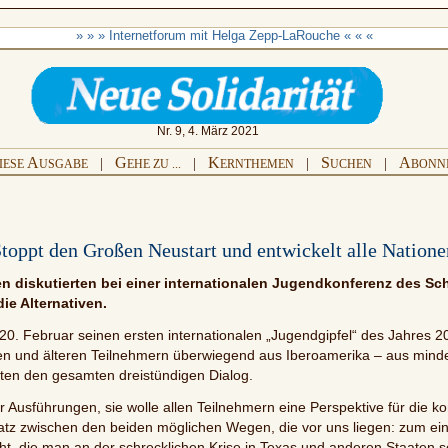
» » » Internetforum mit Helga Zepp-LaRouche « « «
Nr. 9, 4. März 2021
A
G
K
S
A
|
|
|
|
IESE
USGABE
EHE ZU ...
ERNTHEMEN
UCHEN
BONN
toppt den Großen Neustart und entwickelt alle Natione
n diskutierten bei einer internationalen Jugendkonferenz des Sch
ie Alternativen.
am 20. Februar seinen ersten internationalen „Jugendgipfel“ des Jahre
en und älteren Teilnehmern überwiegend aus Iberoamerika – aus mi
lgten den gesamten dreistündigen Dialog.
 Ausführungen, sie wolle allen Teilnehmern eine Perspektive für die 
 zwischen den beiden möglichen Wegen, die vor uns liegen: zum einen 
ht, die man an der schrecklichen Krise in Texas und anderen Staaten