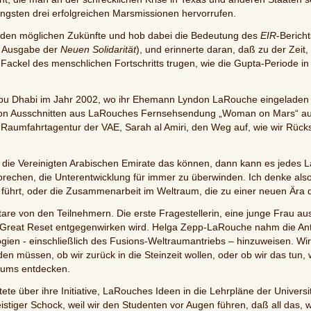
ngsten drei erfolgreichen Marsmissionen hervorrufen.
beiden möglichen Zukünfte und hob dabei die Bedeutung des
EIR
-Berich
te Ausgabe der
Neuen Solidarität
), und erinnerte daran, daß zu der Zeit,
e Fackel des menschlichen Fortschritts trugen, wie die Gupta-Periode in
 Abu Dhabi im Jahr 2002, wo ihr Ehemann Lyndon LaRouche eingeladen
 von Ausschnitten aus LaRouches Fernsehsendung „Woman on Mars“ a
Raumfahrtagentur der VAE, Sarah al Amiri, den Weg auf, wie wir Rücks
 die Vereinigten Arabischen Emirate das können, dann kann es jedes L
prechen, die Unterentwicklung für immer zu überwinden. Ich denke also, 
r führt, oder die Zusammenarbeit im Weltraum, die zu einer neuen Ära der
re von den Teilnehmern. Die erste Fragestellerin, eine junge Frau aus
eat Reset entgegenwirken wird. Helga Zepp-LaRouche nahm die Antwo
gien - einschließlich des Fusions-Weltraumantriebs – hinzuweisen. Wir
n müssen, ob wir zurück in die Steinzeit wollen, oder ob wir das tun, 
rsums entdecken.
te über ihre Initiative, LaRouches Ideen in die Lehrpläne der Universit
eistiger Schock, weil wir den Studenten vor Augen führen, daß all das,