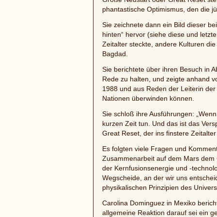
phantastische Optimismus, den die jü
Sie zeichnete dann ein Bild dieser 
hinten“ hervor (siehe diese und letz
Zeitalter steckte, andere Kulturen di
Bagdad.
Sie berichtete über ihren Besuch in
Rede zu halten, und zeigte anhand
1988 und aus Reden der Leiterin der 
Nationen überwinden können.
Sie schloß ihre Ausführungen: „Wenn
kurzen Zeit tun. Und das ist das Vers
Great Reset, der ins finstere Zeitalte
Es folgten viele Fragen und Kommenta
Zusammenarbeit auf dem Mars dem Gr
der Kernfusionsenergie und -technolo
Wegscheide, an der wir uns entscheide
physikalischen Prinzipien des Unive
Carolina Dominguez in Mexiko berichte
allgemeine Reaktion darauf sei ein g