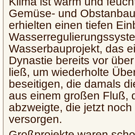
Klima ist warm und feucht
Gemüse- und Obstanbau s
erhielten einen tiefen Einb
Wasserregulierungssyste
Wasserbauprojekt, das e
Dynastie bereits vor übe
ließ, um wiederholte Ü
beseitigen, die damals d
aus einem großen Fluß, d
abzweigte, die jetzt noc
versorgen.
Großprojekte waren schon