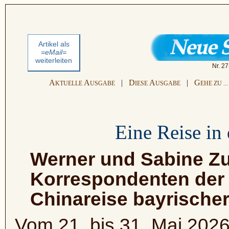
Artikel als
=eMail=
weiterleiten
Nr. 27
A
A
|
D
A
|
G
KTUELLE
USGABE
IESE
USGABE
EHE ZU ...
Eine Reise in
Werner und Sabine Zu
Korrespondenten de
Chinareise bayrischer
Vom 21. bis 31. Mai 2026 