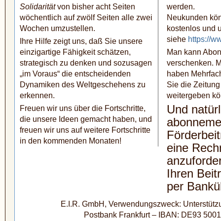
Solidarität
von bisher acht Seiten
werden.
wöchentlich auf zwölf Seiten alle zwei
Neukunden kön
Wochen umzu­stellen.
kostenlos und u
siehe
https://w
Ihre Hilfe zeigt uns, daß Sie unsere
ein­zig­artige Fähigkeit schätzen,
Man kann Abon
strategisch zu denken und sozusagen
verschenken. M
„im Voraus“ die entscheidenden
haben Mehrfac
Dynamiken des Welt­geschehens zu
Sie die Zeitung 
erkennen.
weitergeben kö
Und natürl
Freuen wir uns über die Fortschritte,
die unsere Ideen gemacht haben, und
abonneme
freuen wir uns auf weitere Fortschritte
Förderbeit
in den kommenden Monaten!
eine Rech
anzuforde
Ihren Beit
per Bankü
E.I.R. GmbH, Verwendungszweck: Unterstützun
Postbank Frankfurt – IBAN: DE93 500