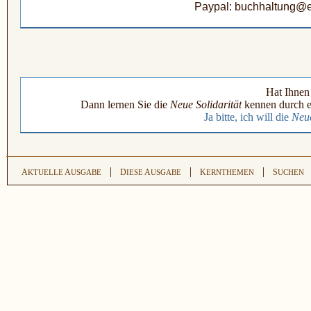
Paypal: buchhaltung@e
Hat Ihnen 
Dann lernen Sie die
Neue Solidarität
kennen durch e
Ja bitte, ich will die
Neue
|
|
|
A
A
D
A
K
S
KTUELLE
USGABE
IESE
USGABE
ERNTHEMEN
UCHEN