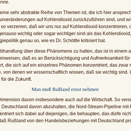
onne.
eine sehr abstrakte Reihe von Themen ist, die ich hier anspre
urveränderungen auf Kohlendioxid zurückzuführen sind, und wir
o verzerren, daß wir uns nur auf Kohlendioxid konzentrieren,
genauso wichtig oder sogar wichtiger sind als das Kohlendioxi
olitik genau so, wie es Dr. Schöttle kritisiert hat.
e Abhandlung über diese Phänomene zu halten, das ist in einem
 hinweisen, daß es an Berücksichtigung und Aufmerksamkeit für 
rt, die sich auf ein einzelnes Phänomen konzentriert, das zwar r
von denen wir wissenschaftlich wissen, daß sie wichtig sind.
für die Zukunft.
Man muß Rußland ernst nehmen
e Dimension davon insbesondere auch auf die Wirtschaft. So vers
t, Deutschland davon abzuhalten, die Nord-Stream-Pipeline mit 
riert sich dabei auf diejenigen, die behaupten, das dürfe nicht
, daß Rußland von den Handelsbeziehungen mit Deutschland pro