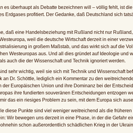
es überhaupt als Debatte bezeichnen will – völlig fehlt, ist d
es Erdgases profitiert. Der Gedanke, daß Deutschland sich tatsä
che, daß eine Handelsbeziehung mit Rußland nicht nur Rußlan
esteuropa, weil die deutsche Wirtschaft derzeit in einer verzw
strialisierung in großem Maßstab, und das wirkt sich auf die Vo
chen Westeuropas aus. Und all dies gründet auf Ideologie und w
als auch die der Wissenschaft und Technik ignoriert werden.
nd sehr wichtig, weil sie sich mit Technik und Wissenschaft bef
tik an Dr. Schöttle, lediglich ein Kommentar zu den weitreichen
ten der Europäischen Union und ihre Dominanz bei der Entsche
opas ihre fundierten souveränen Entscheidungen entzogen we
nt mir das ein riesiges Problem zu sein, mit dem Europa sich au
le diese Punkte sind viel weniger weitreichend als die frühere
in: Wir bewegen uns derzeit in eine Phase, in der die Gefahr e
 ohnehin schon außerordentlich schädlichen Krieg in der Ukrai