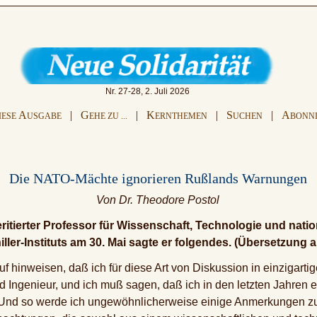
Nr. 27-28, 2. Juli 2026
A
|
G
|
K
|
S
|
A
IESE
USGABE
EHE ZU ...
ERNTHEMEN
UCHEN
BONN
Die NATO-Mächte ignorieren Rußlands Warnungen
Von Dr. Theodore Postol
ritierter Professor für Wissenschaft, Technologie und nation
ller-Instituts am 30. Mai sagte er folgendes. (Übersetzung
f hinweisen, daß ich für diese Art von Diskussion in einzigarti
 Ingenieur, und ich muß sagen, daß ich in den letzten Jahren ei
. Und so werde ich ungewöhnlicherweise einige Anmerkungen zu