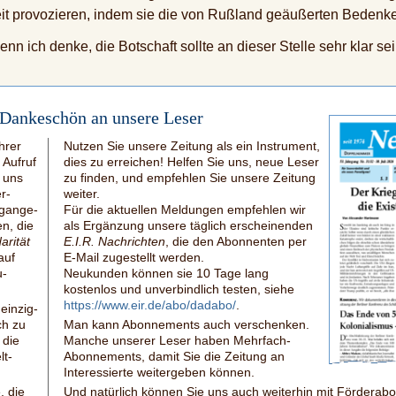
it provozieren, indem sie die von Rußland geäußerten Bedenke
nn ich denke, die Botschaft sollte an dieser Stelle sehr klar se
 Dankeschön an unsere Leser
hrer
Nutzen Sie unsere Zeitung als ein Instrument,
 Aufruf
dies zu erreichen! Helfen Sie uns, neue Leser
s uns
zu finden, und empfehlen Sie unsere Zeitung
r­
weiter.
rgange­
Für die aktuellen Meldungen empfehlen wir
n, die
als Ergänzung unsere täglich erscheinen­den
arität
E.I.R. Nachrichten
, die den Abonnenten per
auf
E-Mail
zugestellt werden.
u­
Neukunden können sie 10 Tage lang
kostenlos und unverbindlich testen, siehe
https://www.eir.de/abo/dadabo/
.
ein­zig­
ch zu
Man kann Abonnements auch verschenken.
 die
Manche unserer Leser haben Mehrfach-
t­
Abonnements, damit Sie die Zeitung an
Interes­sierte weitergeben können.
, die
Und natürlich können Sie uns auch weiterhin mit Förder­a