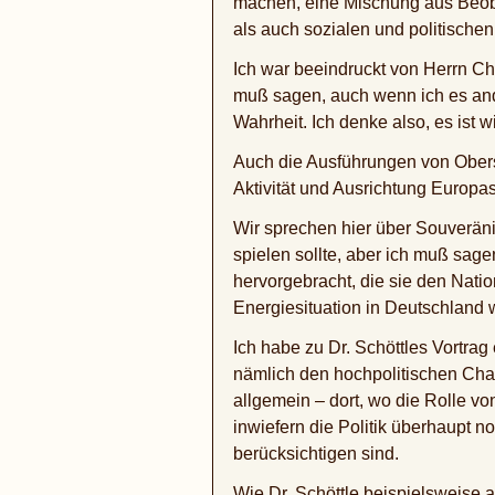
machen, eine Mischung aus Beob
als auch sozialen und politische
Ich war beeindruckt von Herrn Ch
muß sagen, auch wenn ich es ander
Wahrheit. Ich denke also, es ist w
Auch die Ausführungen von Oberst
Aktivität und Ausrichtung Europa
Wir sprechen hier über Souveränit
spielen sollte, aber ich muß sa
hervorgebracht, die sie den Nati
Energiesituation in Deutschland
Ich habe zu Dr. Schöttles Vortra
nämlich den hochpolitischen Char
allgemein – dort, wo die Rolle v
inwiefern die Politik überhaupt
berücksichtigen sind.
Wie Dr. Schöttle beispielsweise 