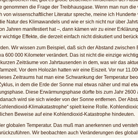
de genommen die Frage der Treibhausgase. Wenn man nun die wi
von wissenschaftlicher Literatur spreche, meine ich Hunderte
 die Natur des Klimawandels und wie er sich nicht nur über Jah
n Jahren manifestiert hat –, dann kämen wir zu einer Erklärung,
wichtige Effekte, die derzeit einfach nicht diskutiert und berüc
rden. Wir wissen zum Beispiel, daß sich der Abstand zwischen
 600 000 Kilometer verändert. Das ist nicht die einzige wicht
e kurzen Zeiträume von Jahrtausenden in dem, was wir das aktu
mzeit. Vor dem Holozän hatten wir eine Eiszeit. Vor nur 11.000
dieses Zeitraums hat man eine Schwankung der Temperatur beoba
yklus, in dem die Erde der Sonne mal etwas näher und mal etwas
mungsphase. Diese Erwärmungsphase dürfte bis zum Jahr 2600 
 danach wird sie sich wieder von der Sonne entfernen. Der Ab
ohlendioxid-Klimakatastrophe“ spielt keine Rolle. Kohlendioxid 
ftlichen Beweise auf eine Kohlendioxid-Katastrophe hindeuten.
r globalen Temperatur. Das muß man anerkennen und verstehen,
urückzuführen. Wir beobachten auch Veränderungen des global