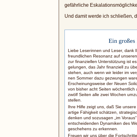
gefährliche Eskalationsmöglichke
Und damit werde ich schließen, de
Ein großes
Liebe Leserinnen und Leser, dank I
freundlichen Resonanz auf unseren
zur finanziellen Unterstützung ist e
gelungen, das Jahr finanziell zu übe
stehen, auch wenn wir leider im ve
nen Sommer dazu gezwungen ware
Erscheinungsweise der
Neuen Solid
von bisher acht Seiten wöchentlich 
zwölf Seiten alle zwei Wochen umz
stellen.
Ihre Hilfe zeigt uns, daß Sie unsere 
artige Fähigkeit schätzen, strategis
denken und sozusagen „im Voraus“
entscheidenden Dynamiken des Wel
geschehens zu erkennen.
Freuen wir uns über die Fortschritte