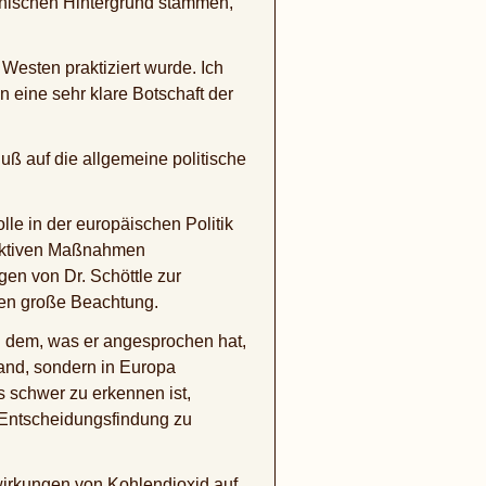
nischen Hintergrund stammen,
esten praktiziert wurde. Ich
n eine sehr klare Botschaft der
ß auf die allgemeine politische
lle in der europäischen Politik
duktiven Maßnahmen
en von Dr. Schöttle zur
nen große Beachtung.
zu dem, was er angesprochen hat,
and, sondern in Europa
s schwer zu erkennen ist,
 Entscheidungsfindung zu
wirkungen von Kohlendioxid auf