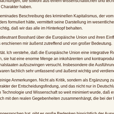
achtungen, die sowohl aus einem wissenschaftlichen und tech
n Charakter haben.
eminades Beschreibung des kriminellen Kapitalismus, der vom W
s formuliert hätte, vermittelt seine Darstellung im wesentliche
ichtig, daß wir das alle im Hinterkopf behalten.
leutnant Bosshard über die Europäische Union und ihren Einflu
s erschienen mir äußerst zutreffend und von großer Bedeutung.
ät. Ich verstehe, daß die Europäische Union eine integrative Ro
gen, sie hat eine enorme Menge an inkohärenten und kontrapro
onalstaaten aufzuzwingen versucht. Insbesondere die Ausführung
 waren fachlich sehr umfassend und äußerst wichtig und verdie
g einige Anmerkungen. Nicht als Kritik, sondern als Ergänzung 
akter der Entscheidungsfindung, und das nicht nur in Deutschl
on Technologie und Wissenschaft so weit minimiert wurde, daß e
 noch mit den realen Gegebenheiten zusammenhängt, die bei der
angesprochen hat, gibt es große Bedenken hinsichtlich der Aus