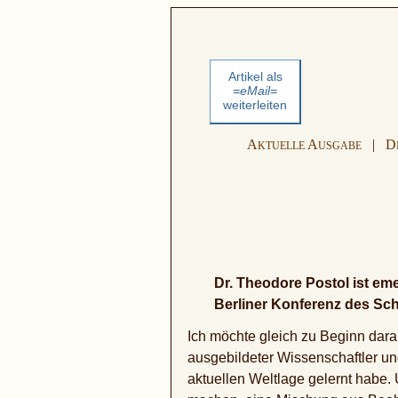
Artikel als
=eMail=
weiterleiten
A
A
|
D
KTUELLE
USGABE
Dr. Theodore Postol ist eme
Berliner Konferenz des Schi
Ich möchte gleich zu Beginn darau
ausgebildeter Wissenschaftler und
aktuellen Weltlage gelernt habe