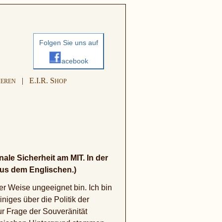
Folgen Sie uns auf
acebook
|
E.I.R. S
IEREN
HOP
ale Sicherheit am MIT. In der
 aus dem Englischen.)
ger Weise ungeeignet bin. Ich bin
niges über die Politik der
r Frage der Souveränität