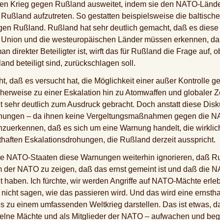
en Krieg gegen Rußland ausweitet, indem sie den NATO-Länder
 Rußland aufzutreten. So gestatten beispielsweise die baltisch
gen Rußland. Rußland hat sehr deutlich gemacht, daß es diese Si
 Union und die westeuropäischen Länder müssen erkennen, daß 
n direkter Beteiligter ist, wirft das für Rußland die Frage auf,
and beteiligt sind, zurückschlagen soll.
t, daß es versucht hat, die Möglichkeit einer außer Kontrolle 
herweise zu einer Eskalation hin zu Atomwaffen und globaler Z
 sehr deutlich zum Ausdruck gebracht. Doch anstatt diese Dis
ngen – da ihnen keine Vergeltungsmaßnahmen gegen die NATO
 anzuerkennen, daß es sich um eine Warnung handelt, die wirk
sthaften Eskalationsdrohungen, die Rußland derzeit ausspricht.
die NATO-Staaten diese Warnungen weiterhin ignorieren, daß R
um der NATO zu zeigen, daß das ernst gemeint ist und daß die N
 haben. Ich fürchte, wir werden Angriffe auf NATO-Mächte erleb
 nicht sagen, wie das passieren wird. Und das wird eine ernsth
s zu einem umfassenden Weltkrieg darstellen. Das ist etwas, da
lne Mächte und als Mitglieder der NATO – aufwachen und begre